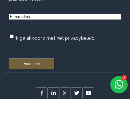
E-
mailadres
Instemming
Ik ga akkoord met het privacybeleid.
Versturen
© Juweliershuys Van Veen Simons ·
Algemene voorwaarden
·
Privacy